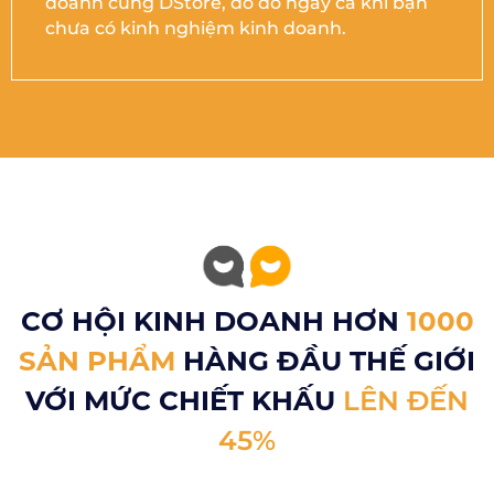
doanh cùng DStore, do đó ngay cả khi bạn
chưa có kinh nghiệm kinh doanh.
CƠ HỘI KINH DOANH HƠN
1000
SẢN PHẨM
HÀNG ĐẦU THẾ GIỚI
VỚI MỨC CHIẾT KHẤU
LÊN ĐẾN
45%