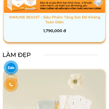
Trà Giảm Cân Thiên Nhiên - Dfix
1,580,000
đ
LÀM ĐẸP